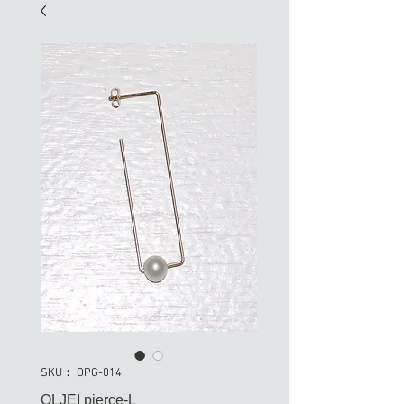
SKU： OPG-014
OLJEI pierce-L